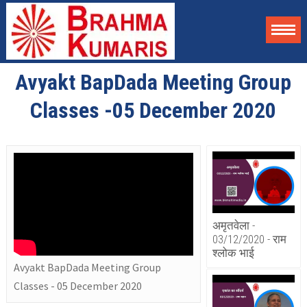
Avyakt BapDada Meeting Group
Classes -05 December 2020
अमृतवेला -
03/12/2020 - राम
श्लोक भाई
Avyakt BapDada Meeting Group
Classes - 05 December 2020