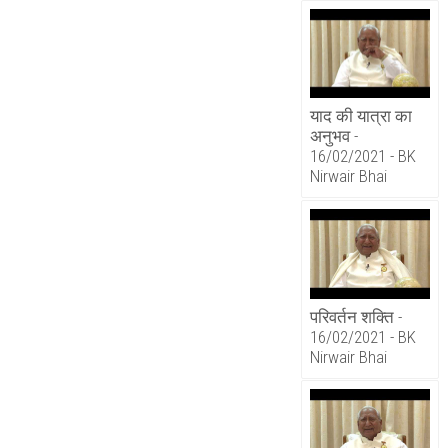
याद की यात्रा का
अनुभव -
16/02/2021 - BK
Nirwair Bhai
परिवर्तन शक्ति -
16/02/2021 - BK
Nirwair Bhai