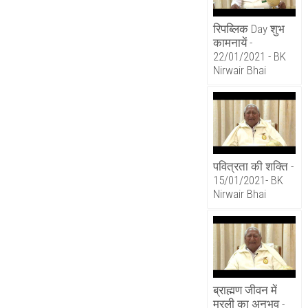
रिपब्लिक Day शुभ
कामनायें -
22/01/2021 - BK
Nirwair Bhai
पवित्रता की शक्ति -
15/01/2021- BK
Nirwair Bhai
ब्राह्मण जीवन में
मुरली का अनुभव -